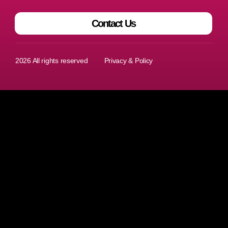
Contact Us
I
T
L
2026 All rights reserved
Privacy & Policy