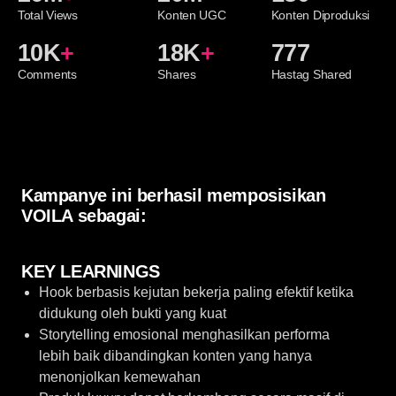
Total Views
Konten UGC
Konten Diproduksi
10K
+
18K
+
777
Comments
Shares
Hastag Shared
Lu
Au
Vi
Kampanye ini berhasil memposisikan
Pr
VOILA sebagai:
KEY LEARNINGS
Hook berbasis kejutan bekerja paling efektif ketika
didukung oleh bukti yang kuat
Storytelling emosional menghasilkan performa
lebih baik dibandingkan konten yang hanya
menonjolkan kemewahan