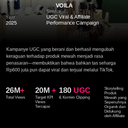
VOILA
Service
UGC Viral & Affiliate
Year
2025
Performance Campaign
Kampanye UGC yang berani dan berhasil mengubah
keraguan terhadap produk mewah menjadi rasa
penasaran—membuktikan bahwa bahkan tas seharga
Rp600 juta pun dapat viral dan terjual melalui TikTok.
26M
+
20M
+
180
UGC
Storytelling
Produk
Total Views
Target KPI
& Konten Clipping
Mewah yang
Views
Sepenuhnya
Tercapai
Organik dan
Didukung
oleh Affiliate