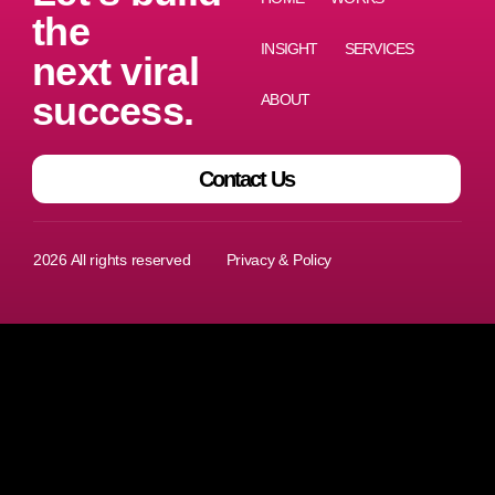
the
INSIGHT
SERVICES
next viral
success.
ABOUT
Contact Us
I
T
L
2026 All rights reserved
Privacy & Policy