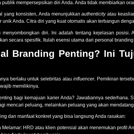
 publik mempersepsikan diri Anda. Anda tidak membiarkan ora
al yang konsisten, Anda menunjukkan
authenticity
atau keaslian
 unik Anda. Citra diri yang kuat otomatis akan terbangun denga
au menyombongkan diri. Ini adalah tentang kejelasan posisi
an secara spesifik. Itulah esensi utama dari
personal branding
l Branding Penting? Ini Tu
nya berlaku untuk selebritas atau
influencer
. Pemikiran terseb
 wajib memilikinya.
enting
bagi kemajuan karier Anda? Jawabannya sederhana. Stra
 lagi mencari peluang, melainkan peluang yang akan mendatang
ding
dan manfaat konkret yang bisa langsung Anda rasakan:
 Melamar:
HRD atau klien potensial akan menemukan profil An