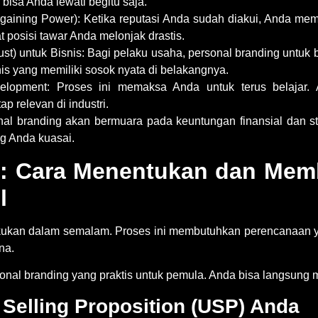
bisa Anda lewati begitu saja.
gaining Power):
Ketika reputasi Anda sudah diakui, Anda mem
at posisi tawar Anda melonjak drastis.
t) untuk Bisnis:
Bagi pelaku usaha,
personal branding untuk b
is yang memiliki sosok nyata di belakangnya.
elopment:
Proses ini memaksa Anda untuk terus belajar. A
p relevan di industri.
nal branding
akan bermuara pada keuntungan finansial dan sta
ng Anda kuasai.
: Cara Menentukan dan Mem
l
lakukan dalam semalam. Proses ini membutuhkan perencanaan 
na.
onal branding
yang praktis untuk pemula. Anda bisa langsung 
Selling Proposition (USP) Anda